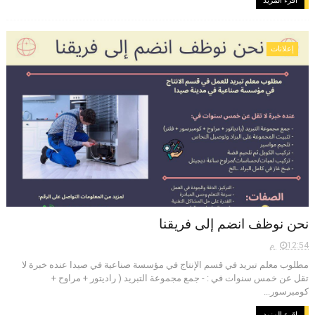
اقرء المزيد
إعلانات
نحن نوظف انضم إلى فريقنا
12:54 م
مطلوب معلم تبريد في قسم الإنتاج في مؤسسة صناعية في صيدا عنده خبرة لا
تقل عن خمس سنوات في : - جمع مجموعة التبريد ( راديتور + مراوح +
كومبرسور...
اقرء المزيد