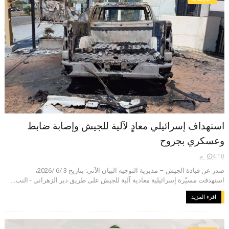
استهداف إسرائيلي معادٍ لآلية للجيش وإصابة ضابط
وعسكري بجروح
4:10 م
صدر عن قيادة الجيش – مديرية التوجيه البيان الآتي: بتاريخ 3 /6 /2026،
استهدفت مسيّرة إسرائيلية معادية آلية للجيش على طريق دير الزهراني - النب...
اقرء المزيد