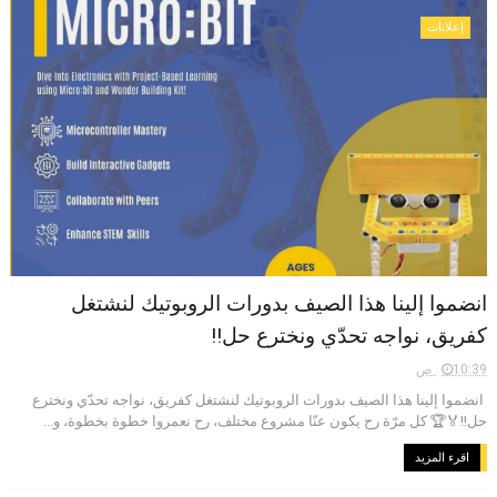
إعلانات
انضموا إلينا هذا الصيف بدورات الروبوتيك لنشتغل
كفريق، نواجه تحدّي ونخترع حل!!
10:39 ص
انضموا إلينا هذا الصيف بدورات الروبوتيك لنشتغل كفريق، نواجه تحدّي ونخترع
حل!!🏅🏆 كل مرّة رح يكون عنّا مشروع مختلف، رح نعمروا خطوة بخطوة، و...
اقرء المزيد