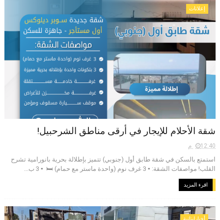
إعلانات
شقة الأحلام للإيجار في أرقى مناطق الشرحبيل!
12:40 م
استمتع بالسكن في شقة طابق أول (جنوبي) تتميز بإطلالة بحرية بانورامية تشرح
القلب! مواصفات الشقة: ▪️ 3 غرف نوم (واحدة ماستر مع حمام) 🛏 ▪️ 3 ب...
اقرء المزيد
أخبارلبنانية