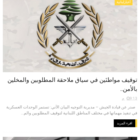
أخبارلبنانية
توقيف مواطنَين في سياق ملاحقة المطلوبين والمخلين
بالأمن..
9:13 م
صدر عن قيادة الجيش – مديرية التوجيه البيان الآتي: تستمر الوحدات العسكرية
في تنفيذ مهماتها في مختلف المناطق اللبنانية لتوقيف المطلوبين والم...
اقرء المزيد