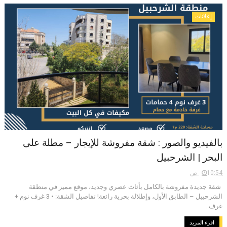
إعلانات
بالفيديو والصور : شقة مفروشة للإيجار – مطلة على
البحر | الشرحبيل
10:54 ص
شقة جديدة مفروشة بالكامل بأثاث عصري وجديد، موقع مميز في منطقة
الشرحبيل – الطابق الأول، وإطلالة بحرية رائعة! تفاصيل الشقة: • 3 غرف نوم +
غرف...
اقرء المزيد