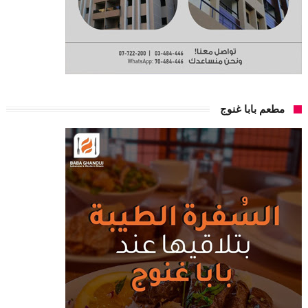
مطعم بابا غنوج