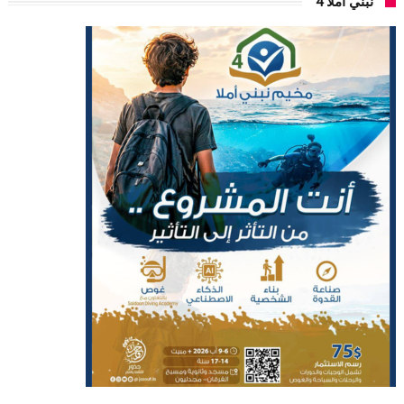
نبني أملاً 4