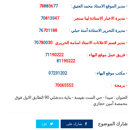
- مدير الموقع الاستاذ محمد العتيق :
77
36
88
78
- مديرة الاخبار الاستاذة لينا سنجر :
47
33
81
70
- مديرة التحرير الاستاذة آمنة حبلي : 76
88
11
70
- مدير قسم الاعلانات الاستاذ اسامة الحريري :
30
00
78
70
- فريق عمل موقع البهاء :
190222
71
81
190222
- مكتب موقع البهاء : 07231202
- برمجة : 70065552
العنوان : صيدا - حي الست نفيسة - بناية دندشلي 90 الطابق الاول فوق
محمصة أمين حجازي
شارك الموضوع
شارك على
غرّد
شارك على