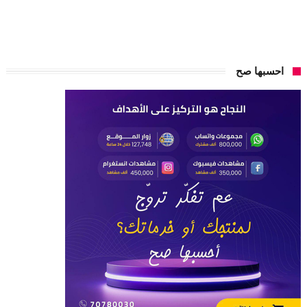
احسبها صح