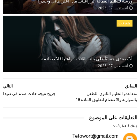
ورشة لتنظيم العمالة الزراعيّة... ماذا أعلن هاني وحيدر؟
أغسطس 07, 2026
متفرقات
أبٌ يعتدي جنسيّاً على بناته الثلاث… واعترافاتٌ صادمة
أغسطس 07, 2026
السابق
التالي
متقاعدو التعليم الثانوي: للطعن
جريح نتيجة حادث صدم في صيدا
بالموازنة والاعتصام لتطبيق المادة 18
التعليقات على الموضوع
هناك 3 تعليقات:
Tetowort@gmail.com