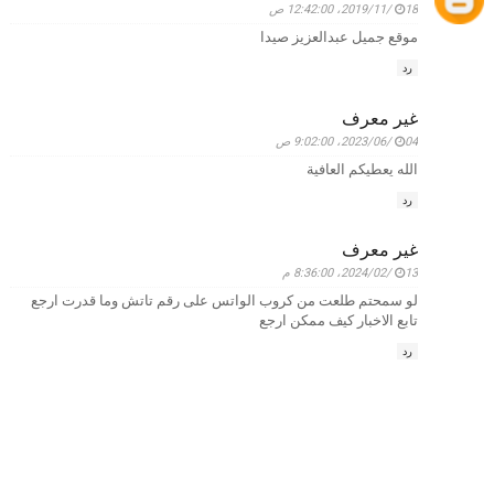
18‏/11‏/2019، 12:42:00 ص
موقع جميل عبدالعزيز صيدا
رد
غير معرف
04‏/06‏/2023، 9:02:00 ص
الله يعطيكم العافية
رد
غير معرف
13‏/02‏/2024، 8:36:00 م
لو سمحتم طلعت من كروب الواتس على رقم تاتش وما قدرت ارجع
تابع الاخبار كيف ممكن ارجع
رد