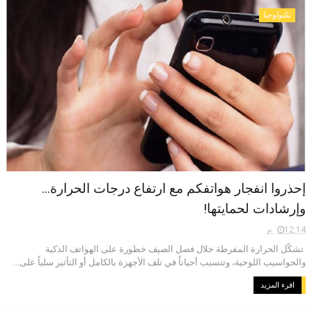
تكنولوجيا
إحذروا انفجار هواتفكم مع ارتفاع درجات الحرارة...
وإرشادات لحمايتها!
12:14 م
تشكّل الحرارة المفرطة خلال فصل الصيف خطورة على الهواتف الذكية
والحواسيب اللوحية، وتتسبب أحياناً في تلف الأجهزة بالكامل أو التأثير سلباً على...
اقرء المزيد