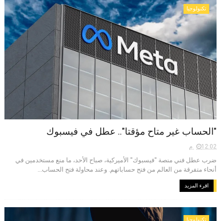
تكنولوجيا
"الحساب غير متاح مؤقتا".. عطل في فيسبوك
12:02 م
ضرب عطل فني منصة "فيسبوك" الأميركية، صباح الأحد، ما منع مستخدمين في
أنحاء متفرقة من العالم من فتح حساباتهم. وعند محاولة فتح الحساب...
اقرء المزيد
تكنولوجيا