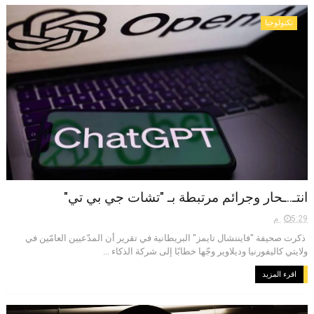
تكنولوجيا
انتـ..ـحار وجرائم مرتبطة بـ "تشات جي بي تي"
5:29 م
ذكرت صحيفة "فايننشال تايمز" البريطانية في تقرير أن المدّعيين العامّين في
ولايتي كاليفورنيا وديلاوير وجّها خطابًا إلى شركة الذكاء ...
اقرء المزيد