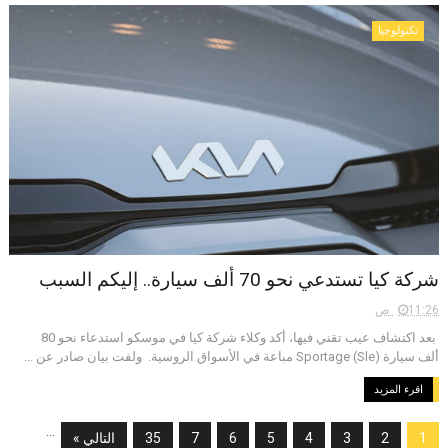
تكنولوجيا
شركة كيا تستدعي نحو 70 ألف سيارة.. إليكم السبب
11:26 ص
بعد اكتشاف عيب تقني فيها، أكد وكلاء شركة كيا في موسكو استدعاء نحو 80
ألف سيارة Sportage (Sle) مباعة في الأسواق الروسية. ولفت بيان صادر عن ...
اقرء المزيد
...
1
2
3
4
5
6
7
35
التالي »