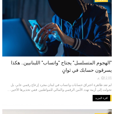
"الهجوم المتسلسل" يجتاح "واتساب" اللبنانيين.. هكذا
يسرقون حسابك في ثوانٍ
12:05 م
لم تعد ظاهرة اختراق حسابات واتساب في لبنان مجرد إزعاج رقمي عابر، بل
تحولت إلى أزمة تهدد الأمن الرقمي والمالي للمواطنين. ففي تحذيرها الأخير، ...
اقرء المزيد