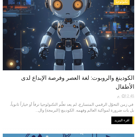
تكنولوجيا
الكودينغ والروبوت: لغة العصر وفرصة الإبداع لدى
الأطفال
12:45 م
في زمن التحوّل الرقمي المتسارع، لم يعد تعلّم التكنولوجيا ترفاً أو خياراً ثانوياً،
بل بات ضرورة لمواكبة العالم وفهمه. الكودينغ (البرمجة) وال...
اقرء المزيد