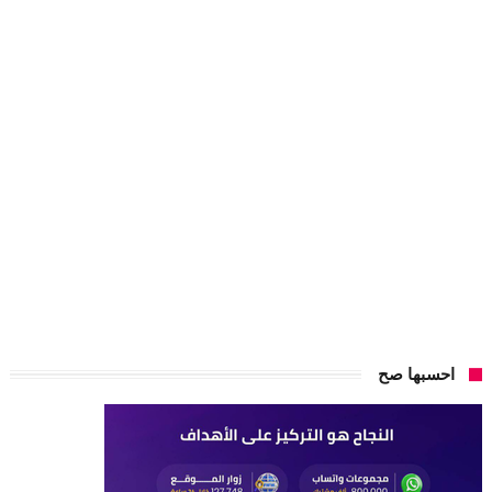
احسبها صح