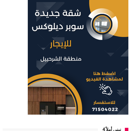
نبني أملاً 4