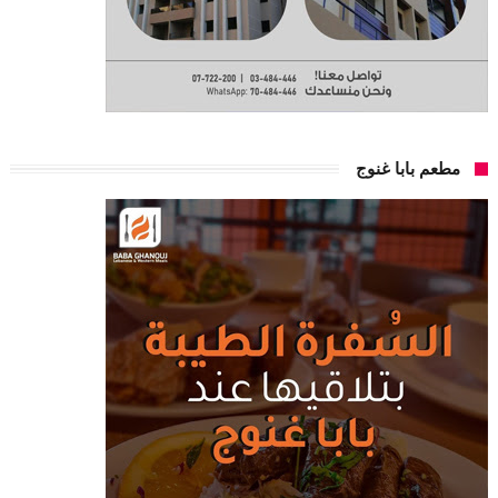
مطعم بابا غنوج