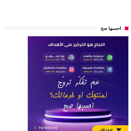
احسبها صح