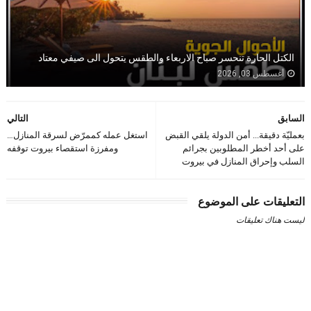
الكتل الحارة تنحسر صباح الاربعاء والطقس يتحول الى صيفي معتاد
أغسطس 03, 2026
السابق
التالي
بعمليّة دقيقة... أمن الدولة يلقي القبض
استغل عمله كممرّض لسرقة المنازل…
على أحد أخطر المطلوبين بجرائم
ومفرزة استقصاء بيروت توقفه
السلب وإحراق المنازل في بيروت
التعليقات على الموضوع
ليست هناك تعليقات