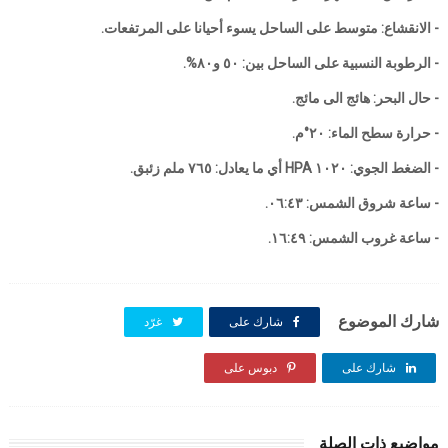
- الانقشاع: متوسط على الساحل يسوء أحيانا على المرتفعات.
- الرطوبة النسبية على الساحل بين: ٥٠ و٨٠%.
- حال البحر: هائج الى مائج.
- حرارة سطح الماء: ٢٠°م.
- الضغط الجوي: ١٠٢٠ HPA أي ما يعادل: ٧٦٥ ملم زئبق.
- ساعة شروق الشمس: ٠٦:٤٣.
- ساعة غروب الشمس: ١٦:٤٩.
شارك الموضوع
شارك على
غرّد
شارك على
شارك على
دبوس على
مواضيع ذات الصلة