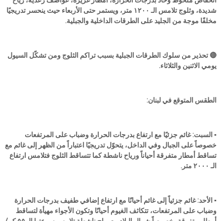
انخفاض ملحوظ وحاد بدرجات الحرارة، أمطار غزيرة، عواصف رعدية، رياح
شديدة، وثلوج تلامس الـ ١٢٠٠ متر، ويستمر حتى الأربعاء حيث ينحسر تدريجيًا
مخلفًا موجة من الجليد على الطرقات الداخلية والجبلية.
🔴 تحذير من سلوك الطرقات الجبلية بسبب تراكم الثلوج ومن تشكّل السيول
يومي الاثنين والثلاثاء.
الطقس المتوقع في لبنان:
▪️ السبت: غائم جزئيًا مع ارتفاع بدرجات الحرارة وضباب على المرتفعات
خصوصاً على الجبال وفي الداخل، يتحوّل تدريجيًا اعتباراً من الظهر إلى غائم مع
تساقط أمطار متفرقة أحياناً ورياح ناشطة كما تتساقط الثلوج فتلامس ارتفاع
الـ ٢٠٠٠ متر.
▪️ الأحد: غائم جزئياً إلى غائم أحيانًا مع ارتفاع إضافي طفيف بدرجات الحرارة
وضباب على المرتفعات، تتكاثف الغيوم أحيانًا وتكون الأجواء مهيأة لتساقط