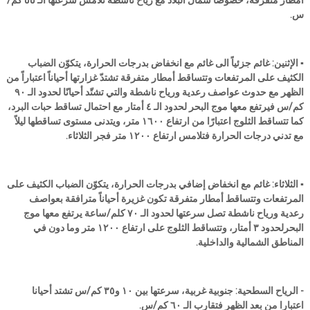
أمطار متفرقة، خصوصاً شمال البلاد مع رياح ناشطة تلامس سرعتها الـ ٥٥ كم/
س.
▪️ الإثنين: غائم جزئياً الى غائم مع انخفاض بدرجات الحرارة، يتكوّن الضباب
الكثيف على المرتفعات وتتساقط أمطار متفرقة تشتدّ غزارتها أحياناً اعتباراً من
الظهر مع حدوث عواصف رعدية ورياح ناشطة والتي تشتّد أحيانًا لحدود الـ ٩٠
كم/س فيرتفع معها موج البحر لحدود الـ ٤ أمتار مع احتمال تساقط حبات البرد،
كما تتساقط الثلوج اعتبارًا من ارتفاع ١٦٠٠ متر، ويتدنى مستوى تساقطها ليلاً
مع تدني درجات الحرارة فتلامس ارتفاع ١٢٠٠ متر فجر الثلاثاء.
▪️ الثلاثاء: غائم مع انخفاض إضافي بدرجات الحرارة، يتكوّن الضباب الكثيف على
المرتفعات وتتساقط أمطار متفرقة تكون غزيرة أحياناً مترافقة بعواصف
رعدية ورياح ناشطة تصل سرعتها لحدود الـ ٧٠ كلم/ساعة يرتفع معها موج
البحرلحدود ٣ أمتار، وتتساقط الثلوج على ارتفاع ١٢٠٠ متر وما دون في
المناطق الشمالية والداخلية.
- الرياح السطحية: جنوبية غربية، سرعتها بين ١٠ و٣٥ كم/س تشتد أحيانا
اعتبارا من بعد الظهر فتقارب الـ ٦٠ كم/س.