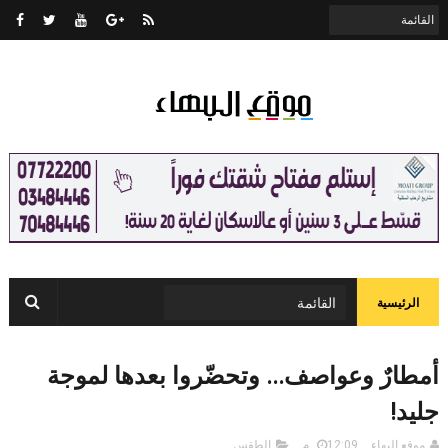
الرئيسية
أمطارٌ وعواصف... وتحضّروا بعدها لموجة
جليد!
موقع البهاء
12:09 م
الطقس