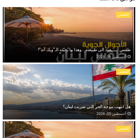
الطقس
طقس آب يعود الى طبيعته... وهذا ما يُخبّئه الـ"ويك آند"!
أغسطس 06, 2026
الطقس
هل انتهت موجة الحر التي ضربت لبنان؟
أغسطس 05, 2026
الطقس