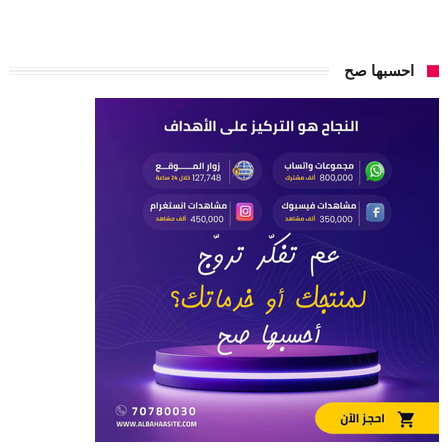
احسبها صح