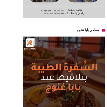
مطعم بابا غنوج