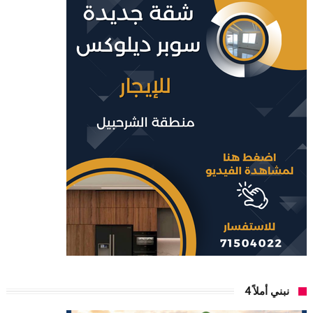
نبني أملاً 4