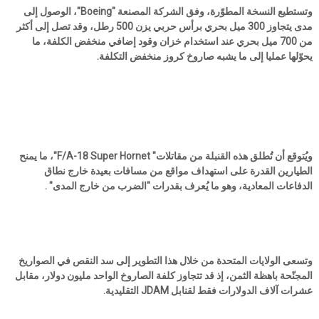
وتستطيع النسخة المطوّرة، وفق الشركة المصنعة "Boeing"، الوصول إلى
مدى يتجاوز 300 ميل بحري برأس حربي يزن 500 رطل، وقد تصل إلى أكثر
من 700 ميل بحري عند استخدام خزان وقود إضافي منخفض الكلفة، ما
يحوّلها عمليا إلى ما يشبه صاروخ كروز منخفض التكلفة.
ويُتوقع أن تُطلق هذه القنبلة من مقاتلات" F/A-18 Super Hornet"، ما يمنح
الطيارين القدرة على استهداف مواقع من مسافات بعيدة خارج نطاق
الدفاعات المعادية، وهو ما يُعرف بقدرات "الضرب من خارج المدى" .
وتسعى الولايات المتحدة من خلال هذا التطوير إلى سد النقص في الصواريخ
المجنّحة باهظة الثمن، إذ قد تتجاوز كلفة الصاروخ الواحد مليون دولار، مقابل
عشرات آلاف الدولارات فقط لقنابل JDAM التقليدية.