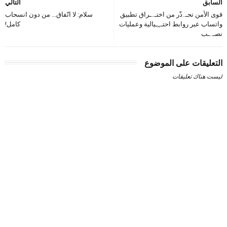
السابق
التالي
قوى الأمن تحـ..ذّر من اختـ..ـراق تطبيق
سلام: لا اتّفاق... من دون انسحاب
واتساب عبر روابط احتـ,,ـيالية وعمليات
كامل!
نصـ..ـب
التعليقات على الموضوع
ليست هناك تعليقات