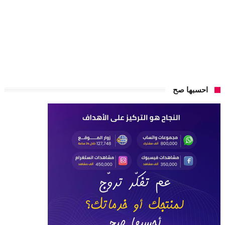
احسبها صح