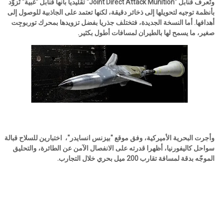
وتُعرف قنابل "Joint Direct Attack Munition" تقليديا بأنها قنابل "غبية" تُزوّد
بأنظمة توجيه لتحويلها إلى ذخائر دقيقة، لكنها تعتمد على الجاذبية للوصول إلى
أهدافها. أما النسخة الجديدة، فتختلف جذريا بفضل تزويدها بمحرك توربوجِت
صغير، ما يسمح لها بالطيران لمسافات أطول بكثير.
وأجرت البحرية الأميركية، وفق موقع "بيزنس انسايدر"، اختبارين للسلاح قبالة
سواحل كاليفورنيا، أظهرا قدرته على الانفصال الآمن عن الطائرة، والتحليق
الموجّه بدقة لمسافة تقارب 200 ميل بحري خلال التجارب.