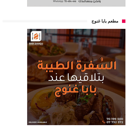
مطعم بابا غنوج