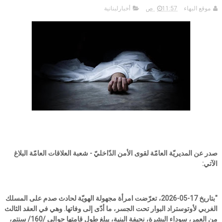
موقع البهاء
11:57 ص
أخبارلبنانية
صدر عن المديريّة العامّة لقوى الأمن الدّاخليّ - شعبة العلاقات العامّة البلاغ
الآتي:
"بتاريخ 17-05-2026، تعرّضت امرأة مجهولة الهويّة لحادث صدم على المسلك
الغربي لأوتوستراد البوار تحت الجسر، ما أدّى إلى وفاتها. وهي في العقد الثالث
من العمر، سوداء البشرة، نحيفة البنية، يبلغ طول قامتها حوالى /160/ سنتم،