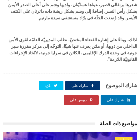
شعرها برتقالي قصير، عيناها عسليّتان، ولديها وشم على أعلى الصدر الأيمن
بشكل رأس النسر، إضافةً إلى وشم بشكل ريشة ذات دائرتان على الكتف
الأيسر. وقد وُضِعت الجثّة في برّاد مستشفى سيدة مارتيم.
لذلك، وبناءً على إشارة القضاء المختصّ، تطلب المديريّة العامّة لقوى الأمن
الداخلي من ذويها، أو ممّن يعرف عنها شيئًا، التوجّه إلى مركز مفرزة سير
جونية في وحدة الدرك الإقليمي، الكائن في سرايا جونية، لاتّخاذ الإجراءات
القانونيّة اللازمة".
شارك الموضوع
شارك على
غرّد
شارك على
شارك على
دبوس على
مواضيع ذات الصلة
أخبارلبنانية