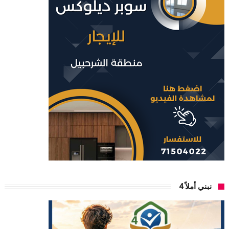
نبني أملاً 4