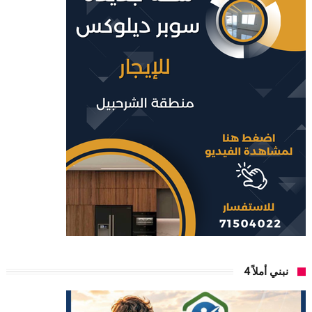
نبني أملاً 4