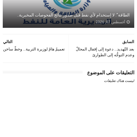
الطاقة": لا إستخدام لأي نفط قبل صدور نتائج الفحوصات المخبرية..
أغسطس 07, 2026
السابق
التالي
بعد التّهديد... دعوة إلى إقفال المحالّ
تعميمٌ هامّ لوزيرة التربية… وخطّ ساخن
وعدم التوجُّه إلى الطوارئ
التعليقات على الموضوع
ليست هناك تعليقات