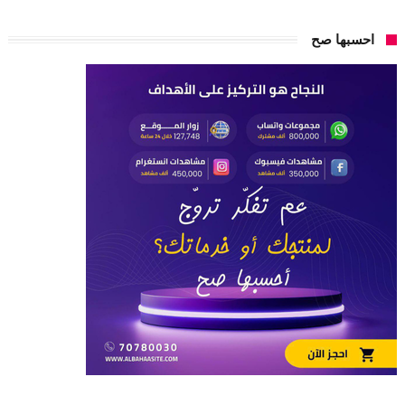
احسبها صح